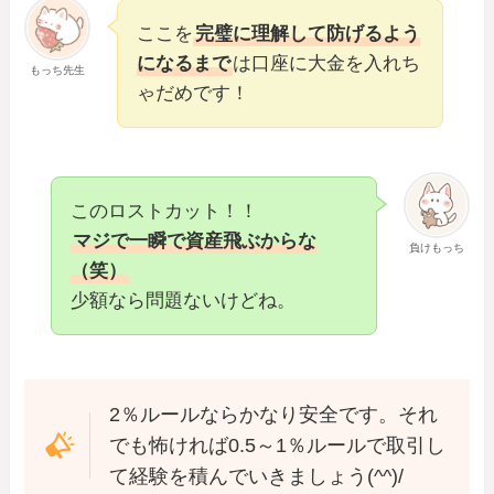
ここを
完璧に理解して防げるよう
になるまで
は口座に大金を入れち
もっち先生
ゃだめです！
このロストカット！！
マジで一瞬で資産飛ぶからな
負けもっち
（笑）
少額なら問題ないけどね。
2％ルールならかなり安全です。それ
でも怖ければ0.5～1％ルールで取引し
て経験を積んでいきましょう(^^)/