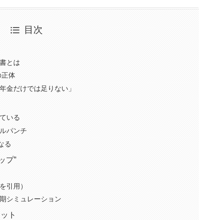
目次
書とは
の正体
年金だけでは足りない」
ている
ルパンチ
なる
ップ”
を引用）
期シミュレーション
リット