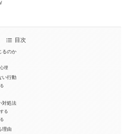
/
目次
じるのか
心理
ない行動
る
い対処法
する
る
る理由