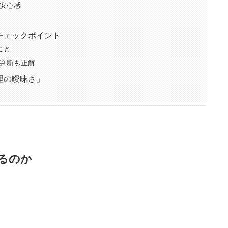
安心感
チェックポイント
こと
判断も正解
理の曖昧さ」
るのか