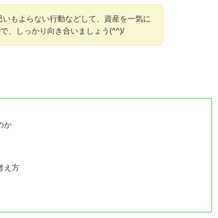
思いもよらない行動などして、資産を一気に
、しっかり向き合いましょう(^^)/
のか
考え方