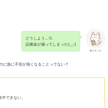
どうしよう…💦
証拠金が減ってしまった(-_-;)
負けもっち
なのに急に不安が強くなることってない？
集中できない。