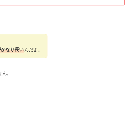
がかなり長い
んだよ。
せん。