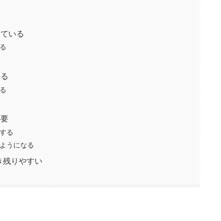
えている
る
いる
る
必要
する
ようになる
き残りやすい