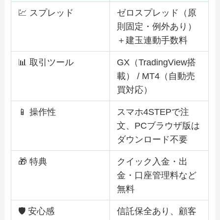
💹 スプレッド
ゼロスプレッド（原
則固定・例外あり）
＋建玉連動手数料
📊 取引ツール
GX（TradingView搭
載） / MT4（自動売
買対応）
📱 操作性
スマホ4STEPで注
文、PCブラウザ版は
ダウンロード不要
🎁 特典
クイック入金・出
金・口座管理料など
無料
🛡️ 安心感
信託保全あり、顧客