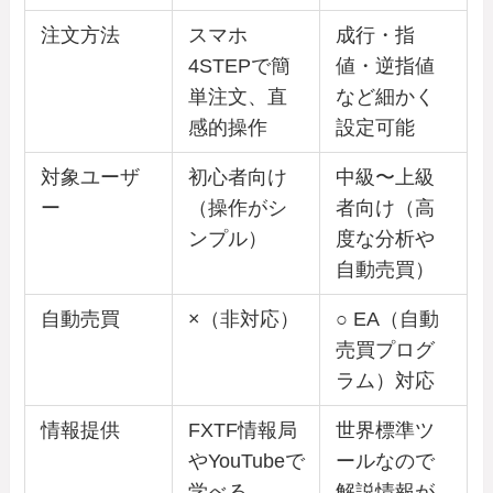
注文方法
スマホ
成行・指
4STEPで簡
値・逆指値
単注文、直
など細かく
感的操作
設定可能
対象ユーザ
初心者向け
中級〜上級
ー
（操作がシ
者向け（高
ンプル）
度な分析や
自動売買）
自動売買
×（非対応）
○ EA（自動
売買プログ
ラム）対応
情報提供
FXTF情報局
世界標準ツ
やYouTubeで
ールなので
学べる
解説情報が