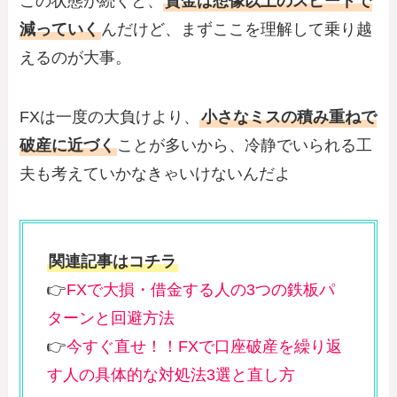
この状態が続くと、
資金は想像以上のスピードで
減っていく
んだけど、まずここを理解して乗り越
えるのが大事。
FXは一度の大負けより、
小さなミスの積み重ねで
破産に近づく
ことが多いから、冷静でいられる工
夫も考えていかなきゃいけないんだよ
関連記事はコチラ
👉
FXで大損・借金する人の3つの鉄板パ
ターンと回避方法
👉
今すぐ直せ！！FXで口座破産を繰り返
す人の具体的な対処法3選と直し方