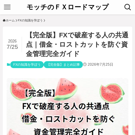
モッチのＦＸロードマップ
ホーム
FXの知識を学ぼう
【完全版】FXで破産する人の共通
2026
点｜借金・ロストカットを防ぐ資
7/25
金管理完全ガイド
2026年7月25日
FXの知識を学ぼう
【完全版】まとめ記事