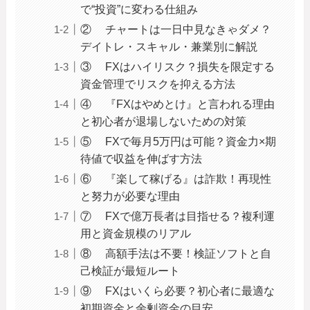
で“投資”に変わる仕組み
② チャートは一日中見なきゃダメ？
デイトレ・スキャル・兼業別に解説
③ FXはハイリスク？損失を限定する
資金管理でリスクを抑える方法
④ 『FXはやめとけ』と言われる理由
と初心者が退場しないための対策
⑤ FXで毎月5万円は可能？資金力×期
待値で収益を伸ばす方法
⑥ 『楽して稼げる』は詐欺！再現性
と努力が必要な理由
⑦ FXで億万長者は目指せる？複利運
用と資金規模のリアル
⑧ 高額手法は不要！検証ソフトと自
己検証が最短ルート
⑨ FXはいくら必要？初心者に最適な
初期資金と余剰資金の目安